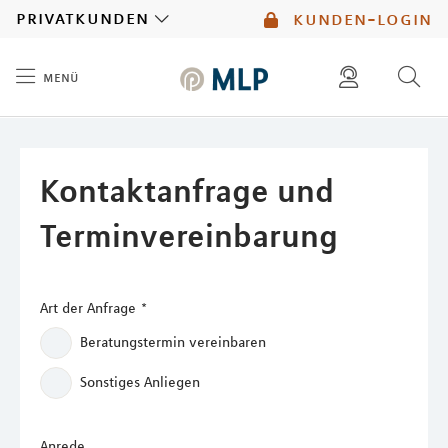
MLP
privatkunden
kunden-login
menü
Inhalt
diese website durchsuchen
Kontaktanfrage und
Terminvereinbarung
Art der Anfrage
*
Beratungstermin vereinbaren
Sonstiges Anliegen
Anrede