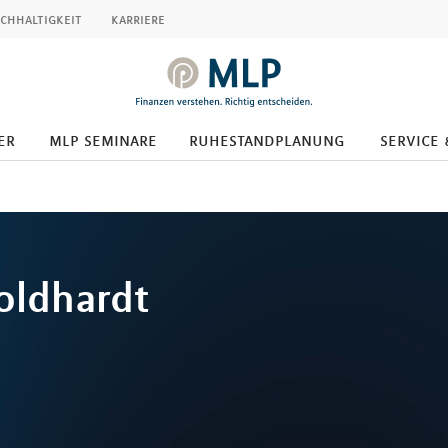
chhaltigkeit
karriere
er
mlp seminare
ruhestandplanung
service 
oldhardt