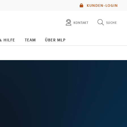
KUNDEN-LOGIN
kontakt
suche
diese website durchsuchen
& hilfe
team
über mlp