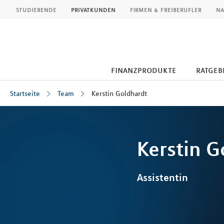
MLP
studierende
privatkunden
firmen & freiberufler
na
finanzprodukte
ratgeb
Startseite
Team
Kerstin Goldhardt
Inhalt
Kerstin
G
Assistentin