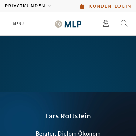
MLP
privatkunden
kunden-login
menü
Inhalt
diese website durchsuchen
Lars
Rottstein
Berater, Diplom Ökonom